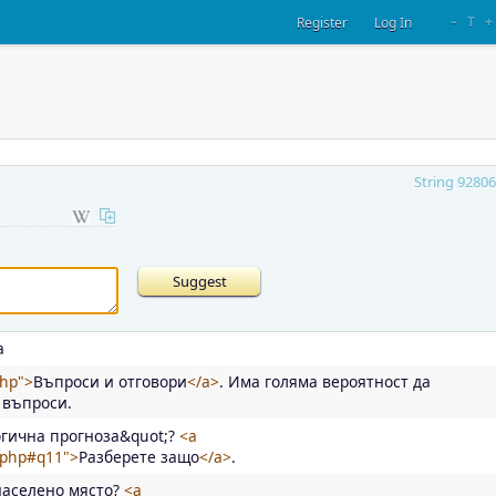
–
T
+
Register
Log In
String 92806
а
php">
Въпроси и отговори
</a>
. Има голяма вероятност да
 въпроси.
гична прогноза&quot;?
<a
.php#q11">
Разберете защо
</a>
.
населено място?
<a