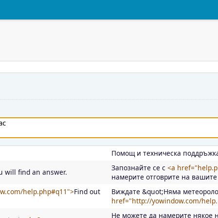
Помощ и техническа поддръжк
Запознайте се с
<a href="help.
u will find an answer.
намерите отговрите на вашите
dow.com/help.php#q11">
Find out
Виждате &quot;Няма метеороло
href="http://yowindow.com/help
Не можете да намерите някое 