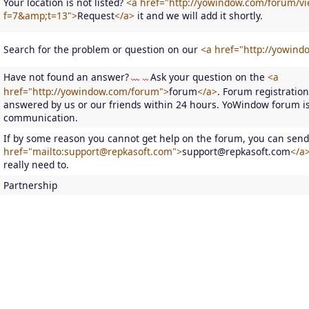
Your location is not listed?
<a href="http://yowindow.com/forum/vi
f=7&amp;t=13">
Request
</a>
it and we will add it shortly.
Search for the problem or question on our
<a href="http://yowin
Have not found an answer?
Ask your question on the
<a
href="http://yowindow.com/forum">
forum
</a>
. Forum registration
answered by us or our friends within 24 hours. YoWindow forum is
communication.
If by some reason you cannot get help on the forum, you can send 
href="mailto:support@repkasoft.com">
support@repkasoft.com
</a
really need to.
Partnership