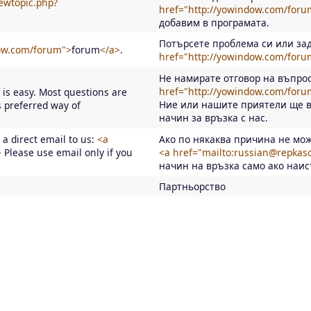
ewtopic.php?
href="http://yowindow.com/foru
добавим в програмата.
Потърсете проблема си или за
dow.com/forum">
forum
</a>
.
href="http://yowindow.com/foru
Не намирате отговор на въпрос
href="http://yowindow.com/foru
 is easy. Most questions are
Ние или нашите приятели ще в
 preferred way of
начин за връзка с нас.
a direct email to us:
<a
Ако по някаква причина не мож
>
Please use email only if you
<a href="mailto:russian@repkas
начин на връзка само ако наис
Партньорство