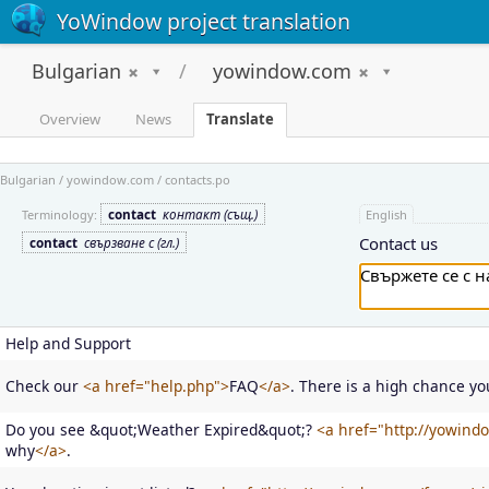
YoWindow project translation
Bulgarian
yowindow.com
Overview
News
Translate
Bulgarian / yowindow.com / contacts.po
contact
контакт (същ.)
Terminology:
English
Contact us
contact
свързване с (гл.)
Help and Support
Check our
<a href="help.php">
FAQ
</a>
. There is a high chance yo
Do you see &quot;Weather Expired&quot;?
<a href="http://yowin
why
</a>
.