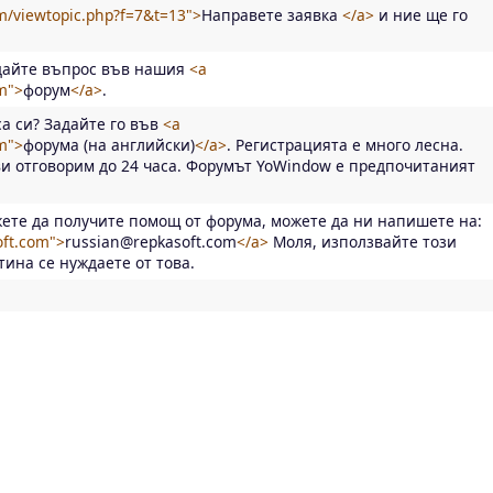
m/viewtopic.php?f=7&t=13">
Направете заявка
</a>
и ние ще го
дайте въпрос във нашия
<a
m">
форум
</a>
.
а си? Задайте го във
<a
m">
форума (на английски)
</a>
. Регистрацията е много лесна.
и отговорим до 24 часа. Форумът YoWindow е предпочитаният
ете да получите помощ от форума, можете да ни напишете на:
oft.com">
russian@repkasoft.com
</a>
Моля, използвайте този
тина се нуждаете от това.