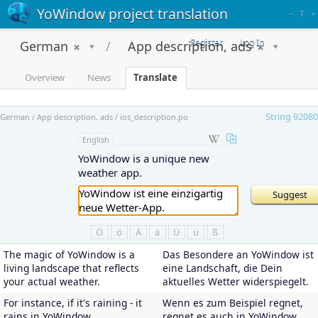
YoWindow project translation
–
T
+
Register
Log In
German
App description, ads
Overview
News
Translate
String 92080
German / App description, ads / ios_description.po
English
YoWindow is a unique new
weather app.
Ö
ö
Ä
ä
Ü
ü
ß
The magic of YoWindow is a
Das Besondere an YoWindow ist
living landscape that reflects
eine Landschaft, die Dein
your actual weather.
aktuelles Wetter widerspiegelt.
For instance, if it's raining - it
Wenn es zum Beispiel regnet,
rains in YoWindow.
regnet es auch in YoWindow.