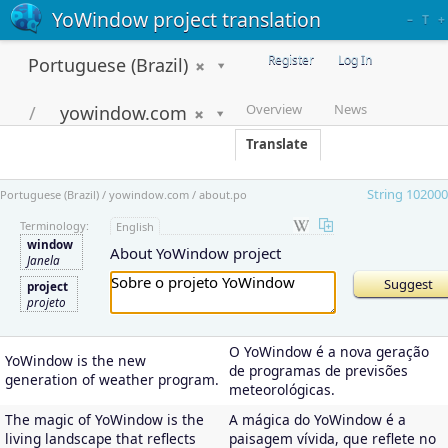
YoWindow project translation
–
T
+
Register
Log In
Portuguese (Brazil)
Overview
News
yowindow.com
Translate
String 102000
Portuguese (Brazil) / yowindow.com / about.po
Terminology:
English
window
About YoWindow project
Janela
project
projeto
O YoWindow é a nova geração
YoWindow is the new
de programas de previsões
generation of weather program.
meteorológicas.
The magic of YoWindow is the
A mágica do YoWindow é a
living landscape that reflects
paisagem vívida, que reflete no