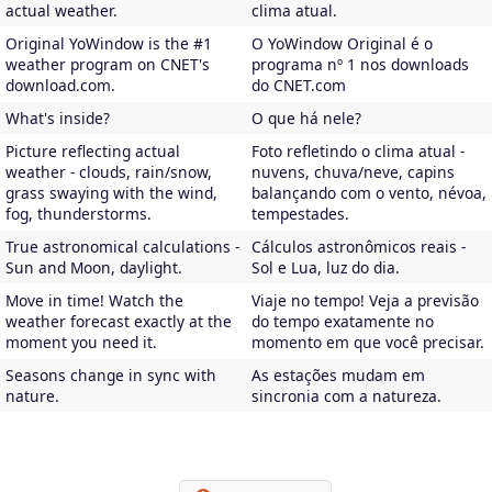
actual weather.
clima atual.
Original YoWindow is the #1
O YoWindow Original é o
weather program on CNET's
programa nº 1 nos downloads
download.com.
do CNET.com
What's inside?
O que há nele?
Picture reflecting actual
Foto refletindo o clima atual -
weather - clouds, rain/snow,
nuvens, chuva/neve, capins
grass swaying with the wind,
balançando com o vento, névoa,
fog, thunderstorms.
tempestades.
True astronomical calculations -
Cálculos astronômicos reais -
Sun and Moon, daylight.
Sol e Lua, luz do dia.
Move in time! Watch the
Viaje no tempo! Veja a previsão
weather forecast exactly at the
do tempo exatamente no
moment you need it.
momento em que você precisar.
Seasons change in sync with
As estações mudam em
nature.
sincronia com a natureza.