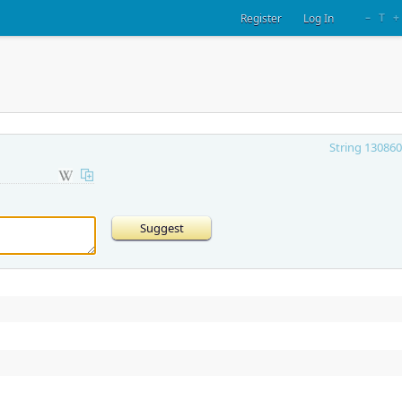
–
T
+
Register
Log In
String 130860