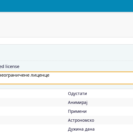
d license
Oдустати
Aнимирај
Примени
Астрономско
Дужина дана