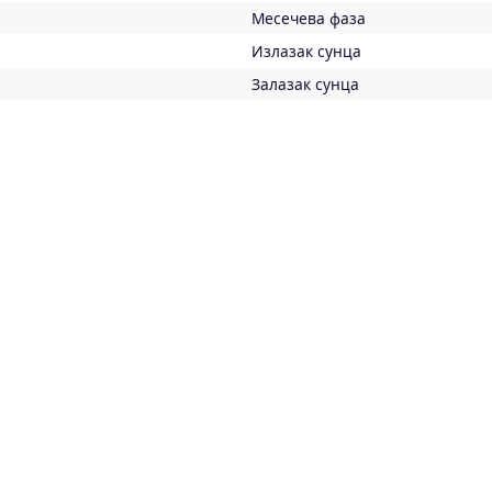
Месечева фаза
Излазак сунца
Залазак сунца