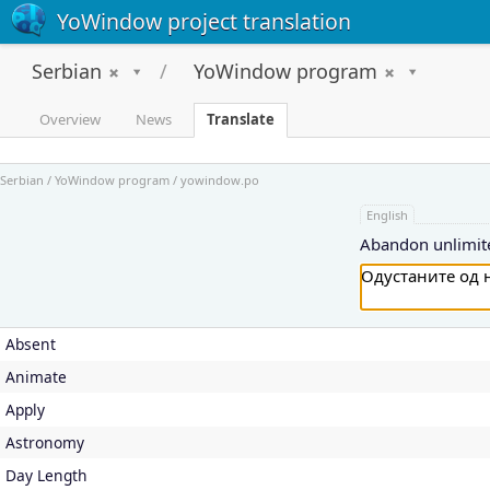
YoWindow project translation
Serbian
YoWindow program
Overview
News
Translate
Serbian / YoWindow program / yowindow.po
English
Abandon unlimite
Absent
Animate
Apply
Astronomy
Day Length