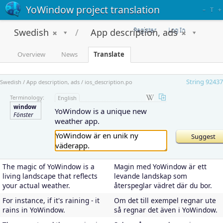
YoWindow project translation
–
T
+
Register
Log In
Swedish
App description, ads
Overview
News
Translate
String 92437
Swedish / App description, ads / ios_description.po
Terminology:
English
window
YoWindow is a unique new
Fönster
weather app.
The magic of YoWindow is a
Magin med YoWindow är ett
living landscape that reflects
levande landskap som
your actual weather.
återspeglar vädret där du bor.
For instance, if it's raining - it
Om det till exempel regnar ute
rains in YoWindow.
så regnar det även i YoWindow.