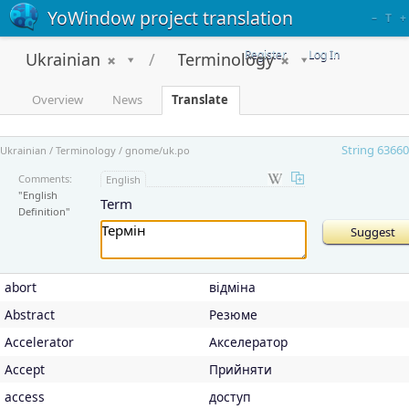
YoWindow project translation
–
T
+
Register
Log In
Ukrainian
Terminology
Overview
News
Translate
String 63660
Ukrainian / Terminology / gnome/uk.po
Comments:
English
"English
Term
Definition"
abort
відміна
Abstract
Резюме
Accelerator
Акселератор
Accept
Прийняти
access
доступ