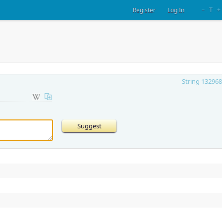
–
T
+
Register
Log In
String 132968