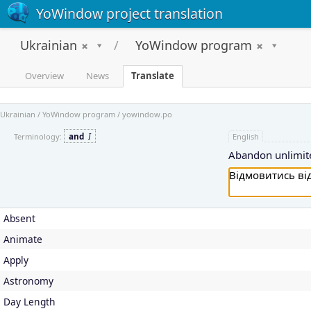
YoWindow project translation
Ukrainian
YoWindow program
Overview
News
Translate
Ukrainian / YoWindow program / yowindow.po
and
І
Terminology:
English
Abandon unlimite
Absent
Animate
Apply
Astronomy
Day Length