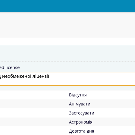
d license
Відсутня
Анімувати
Застосувати
Астрономія
Довгота дня