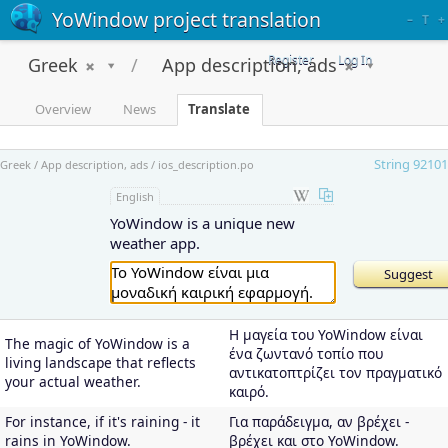
YoWindow project translation
–
T
+
Register
Log In
Greek
App description, ads
Overview
News
Translate
String 92101
Greek / App description, ads / ios_description.po
English
YoWindow is a unique new
weather app.
Η μαγεία του YoWindow είναι
The magic of YoWindow is a
ένα ζωντανό τοπίο που
living landscape that reflects
αντικατοπτρίζει τον πραγματικό
your actual weather.
καιρό.
For instance, if it's raining - it
Για παράδειγμα, αν βρέχει -
rains in YoWindow.
βρέχει και στο YoWindow.