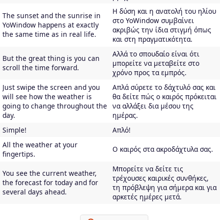
Η δύση και η ανατολή του ηλίου
The sunset and the sunrise in
στο YoWindow συμβαίνει
YoWindow happens at exactly
ακριβώς την ίδια στιγμή όπως
the same time as in real life.
και στη πραγματικότητα.
Αλλά το σπουδαίο είναι ότι
But the great thing is you can
μπορείτε να μεταβείτε στο
scroll the time forward.
χρόνο προς τα εμπρός.
Just swipe the screen and you
Απλά σύρετε το δάχτυλό σας και
will see how the weather is
θα δείτε πώς ο καιρός πρόκειται
going to change throughout the
να αλλάξει δια μέσου της
day.
ημέρας.
Simple!
Απλό!
All the weather at your
Ο καιρός στα ακροδάχτυλα σας.
fingertips.
Μπορείτε να δείτε τις
You see the current weather,
τρέχουσες καιρικές συνθήκες,
the forecast for today and for
τη πρόβλεψη για σήμερα και για
several days ahead.
αρκετές ημέρες μετά.