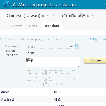
YoWindow project translation
–
T
+
Register
Log In
Chinese (Taiwan)
Terminology
Overview
News
Translate
String 69124
Chinese (Taiwan) / Terminology / gnome/zh_TW.po
Comments:
English
"English
Term
Definition"
←
→
↔
×
÷
©
…
—
‘
’
“
”
「
」
『
』
【
】
《
》
abort
中止
Abstract
抽象